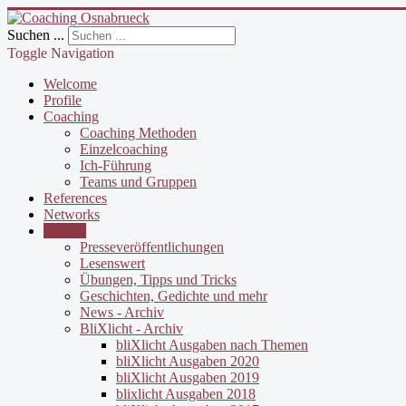
Suchen ...
Toggle Navigation
Welcome
Profile
Coaching
Coaching Methoden
Einzelcoaching
Ich-Führung
Teams und Gruppen
References
Networks
Service
Presseveröffentlichungen
Lesenswert
Übungen, Tipps und Tricks
Geschichten, Gedichte und mehr
News - Archiv
BliXlicht - Archiv
bliXlicht Ausgaben nach Themen
bliXlicht Ausgaben 2020
bliXlicht Ausgaben 2019
blixlicht Ausgaben 2018