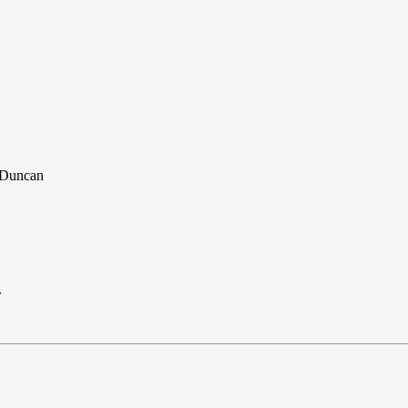
a Duncan
.