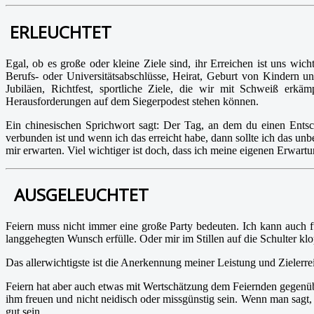
ERLEUCHTET
Egal, ob es große oder kleine Ziele sind, ihr Erreichen ist uns wi
Berufs- oder Universitätsabschlüsse, Heirat, Geburt von Kindern 
Jubiläen, Richtfest, sportliche Ziele, die wir mit Schweiß erk
Herausforderungen auf dem Siegerpodest stehen können.
Ein chinesischen Sprichwort sagt: Der Tag, an dem du einen Entsc
verbunden ist und wenn ich das erreicht habe, dann sollte ich das unb
mir erwarten. Viel wichtiger ist doch, dass ich meine eigenen Erwartu
AUSGELEUCHTET
Feiern muss nicht immer eine große Party bedeuten. Ich kann auch 
langgehegten Wunsch erfülle. Oder mir im Stillen auf die Schulter klo
Das allerwichtigste ist die Anerkennung meiner Leistung und Zielerr
Feiern hat aber auch etwas mit Wertschätzung dem Feiernden gegenüb
ihm freuen und nicht neidisch oder missgünstig sein. Wenn man sagt, d
gut sein.