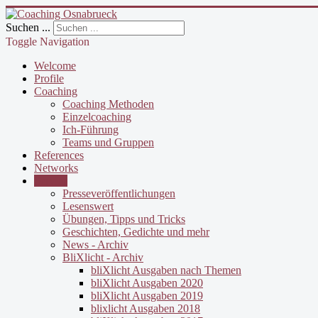
Suchen ...
Toggle Navigation
Welcome
Profile
Coaching
Coaching Methoden
Einzelcoaching
Ich-Führung
Teams und Gruppen
References
Networks
Service
Presseveröffentlichungen
Lesenswert
Übungen, Tipps und Tricks
Geschichten, Gedichte und mehr
News - Archiv
BliXlicht - Archiv
bliXlicht Ausgaben nach Themen
bliXlicht Ausgaben 2020
bliXlicht Ausgaben 2019
blixlicht Ausgaben 2018