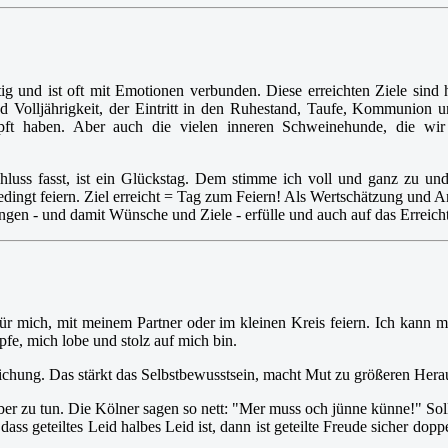
chtig und ist oft mit Emotionen verbunden. Diese erreichten Ziele si
und Volljährigkeit, der Eintritt in den Ruhestand, Taufe, Kommunion
ämpft haben. Aber auch die vielen inneren Schweinehunde, die wi
hluss fasst, ist ein Glückstag. Dem stimme ich voll und ganz zu un
edingt feiern. Ziel erreicht = Tag zum Feiern! Als Wertschätzung und A
ngen - und damit Wünsche und Ziele - erfülle und auch auf das Erreicht
für mich, mit meinem Partner oder im kleinen Kreis feiern. Ich kann 
pfe, mich lobe und stolz auf mich bin.
eichung. Das stärkt das Selbstbewusstsein, macht Mut zu größeren Hera
er zu tun. Die Kölner sagen so nett: "Mer muss och jünne künne!" Soll
ass geteiltes Leid halbes Leid ist, dann ist geteilte Freude sicher dopp