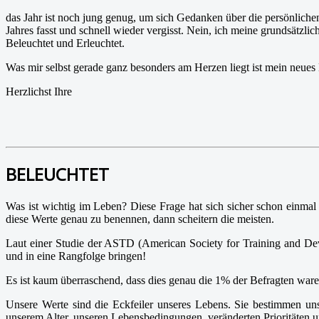
das Jahr ist noch jung genug, um sich Gedanken über die persönlichen
Jahres fasst und schnell wieder vergisst. Nein, ich meine grundsätzl
Beleuchtet und Erleuchtet.
Was mir selbst gerade ganz besonders am Herzen liegt ist mein neues
Herzlichst Ihre
BELEUCHTET
Was ist wichtig im Leben? Diese Frage hat sich sicher schon einmal 
diese Werte genau zu benennen, dann scheitern die meisten.
Laut einer Studie der ASTD (American Society for Training and D
und in eine Rangfolge bringen!
Es ist kaum überraschend, dass dies genau die 1% der Befragten ware
Unsere Werte sind die Eckfeiler unseres Lebens. Sie bestimmen un
unserem Alter, unseren Lebensbedingungen, veränderten Prioritäten u