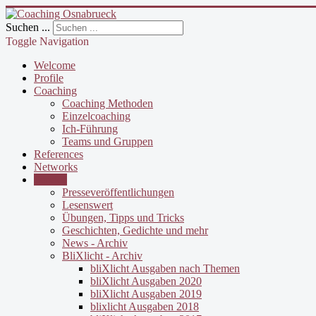
Suchen ...
Toggle Navigation
Welcome
Profile
Coaching
Coaching Methoden
Einzelcoaching
Ich-Führung
Teams und Gruppen
References
Networks
Service
Presseveröffentlichungen
Lesenswert
Übungen, Tipps und Tricks
Geschichten, Gedichte und mehr
News - Archiv
BliXlicht - Archiv
bliXlicht Ausgaben nach Themen
bliXlicht Ausgaben 2020
bliXlicht Ausgaben 2019
blixlicht Ausgaben 2018