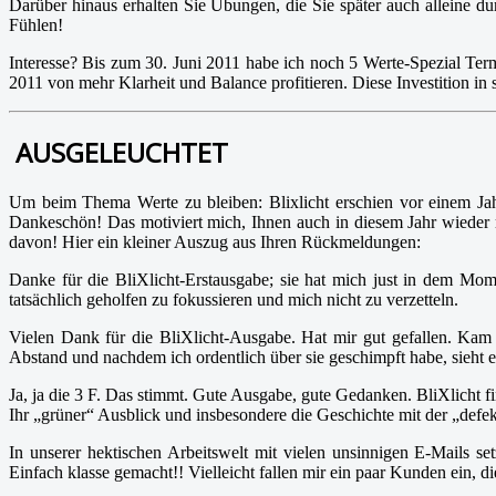
Darüber hinaus erhalten Sie Übungen, die Sie später auch alleine d
Fühlen!
Interesse? Bis zum 30. Juni 2011 habe ich noch 5 Werte-Spezial Term
2011 von mehr Klarheit und Balance profitieren. Diese Investition in s
AUSGELEUCHTET
Um beim Thema Werte zu bleiben: Blixlicht erschien vor einem Jah
Dankeschön! Das motiviert mich, Ihnen auch in diesem Jahr wieder
davon! Hier ein kleiner Auszug aus Ihren Rückmeldungen:
Danke für die BliXlicht-Erstausgabe; sie hat mich just in dem Mome
tatsächlich geholfen zu fokussieren und mich nicht zu verzetteln.
Vielen Dank für die BliXlicht-Ausgabe. Hat mir gut gefallen. Kam
Abstand und nachdem ich ordentlich über sie geschimpft habe, sieht e
Ja, ja die 3 F. Das stimmt. Gute Ausgabe, gute Gedanken. BliXlicht 
Ihr „grüner“ Ausblick und insbesondere die Geschichte mit der „defek
In unserer hektischen Arbeitswelt mit vielen unsinnigen E-Mails s
Einfach klasse gemacht!! Vielleicht fallen mir ein paar Kunden ein, 