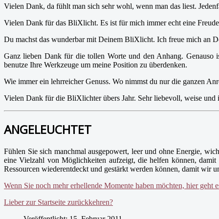
Vielen Dank, da fühlt man sich sehr wohl, wenn man das liest. Jedenfal
Vielen Dank für das BliXlicht. Es ist für mich immer echt eine Fre
Du machst das wunderbar mit Deinem BliXlicht. Ich freue mich an D
Ganz lieben Dank für die tollen Worte und den Anhang. Genauso ist 
benutze Ihre Werkzeuge um meine Position zu überdenken.
Wie immer ein lehrreicher Genuss. Wo nimmst du nur die ganzen Anre
Vielen Dank für die BliXlichter übers Jahr. Sehr liebevoll, weise und 
ANGELEUCHTET
Fühlen Sie sich manchmal ausgepowert, leer und ohne Energie, wich
eine Vielzahl von Möglichkeiten aufzeigt, die helfen können, dam
Ressourcen wiederentdeckt und gestärkt werden können, damit wir un
Wenn Sie noch mehr erhellende Momente haben möchten, hier geht es
Lieber zur Startseite zurückkehren?
Veröffentlicht: 15. Februar 2011