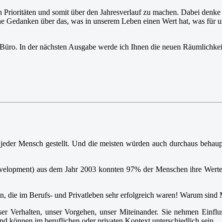
 Prioritäten und somit über den Jahresverlauf zu machen. Dabei denke ic
iche Gedanken über das, was in unserem Leben einen Wert hat, was für u
 Büro. In der nächsten Ausgabe werde ich Ihnen die neuen Räumlichkeit
jeder Mensch gestellt. Und die meisten würden auch durchaus behaupte
evelopment) aus dem Jahr 2003 konnten 97% der Menschen ihre Werte
n, die im Berufs- und Privatleben sehr erfolgreich waren! Warum sind 
ser Verhalten, unser Vorgehen, unser Miteinander. Sie nehmen Einflu
nd können im beruflichen oder privaten Kontext unterschiedlich sein.