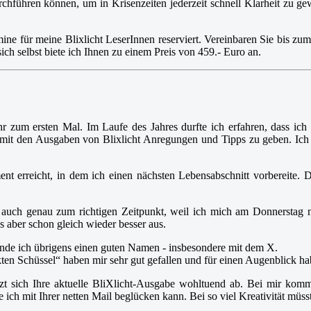
urchführen können, um in Krisenzeiten jederzeit schnell Klarheit zu 
ine für meine Blixlicht LeserInnen reserviert. Vereinbaren Sie bis z
ich selbst biete ich Ihnen zu einem Preis von 459.- Euro an.
r zum ersten Mal. Im Laufe des Jahres durfte ich erfahren, dass ich
 mit den Ausgaben von Blixlicht Anregungen und Tipps zu geben. Ich
nt erreicht, in dem ich einen nächsten Lebensabschnitt vorbereite. 
 auch genau zum richtigen Zeitpunkt, weil ich mich am Donnerstag n
s aber schon gleich wieder besser aus.
finde ich übrigens einen guten Namen - insbesondere mit dem X.
ten Schüssel“ haben mir sehr gut gefallen und für einen Augenblick ha
etzt sich Ihre aktuelle BliXlicht-Ausgabe wohltuend ab. Bei mir komm
die ich mit Ihrer netten Mail beglücken kann. Bei so viel Kreativität 